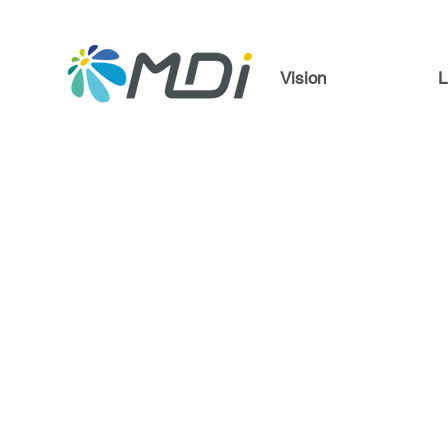
Vision
L