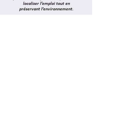
localiser l’emploi tout en
préservant l’environnement.
Lire la suite
LEADERSHIP
"En tant qu'ingénieur mécanicien de